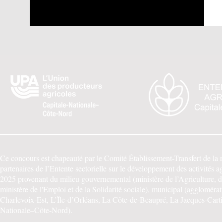
Ce concours est chapeauté par le Comité Établissement-Transfert de la re
partenaires de l’Entente sectorielle sur le développement des activités a
2025 provenant du milieu gouvernemental (ministère de l’Agriculture, de
ministère de l'Emploi et de la Solidarité sociale), municipal (agglo
Charlevoix-Est, L’Île-d’Orléans, La Côte-de-Beaupré, La Jacques-Cartier
Nationale–Côte-Nord).